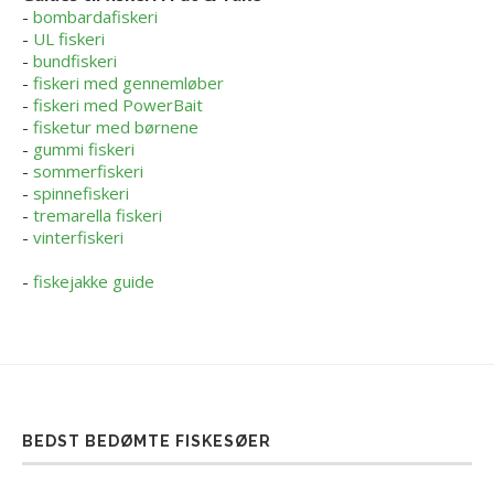
-
bombardafiskeri
-
UL fiskeri
-
bundfiskeri
-
fiskeri med gennemløber
-
fiskeri med PowerBait
-
fisketur med børnene
-
gummi fiskeri
-
sommerfiskeri
-
spinnefiskeri
-
tremarella fiskeri
-
vinterfiskeri
-
fiskejakke guide
BEDST BEDØMTE FISKESØER