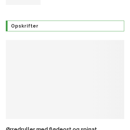
Opskrifter
Ørredruller med flødeost og spinat