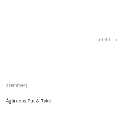
(3,80 - 5
stemmer)
Ågårdens Put & Take