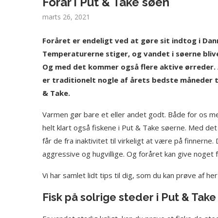
Forår i Put & Take søen
marts 26, 2021
Foråret er endeligt ved at gøre sit indtog i Da
Temperaturerne stiger, og vandet i søerne bliv
Og med det kommer også flere aktive ørreder. 
er traditionelt nogle af årets bedste måneder til
& Take.
Varmen gør bare et eller andet godt. Både for os 
helt klart også fiskene i Put & Take søerne. Med det
får de fra inaktivitet til virkeligt at være på finnerne
aggressive og hugvillige. Og foråret kan give noget fa
Vi har samlet lidt tips til dig, som du kan prøve af her 
Fisk på solrige steder i Put & Tak