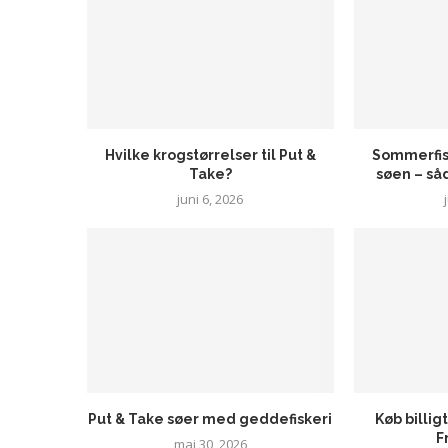
Hvilke krogstørrelser til Put &
Sommerfisk
Take?
søen – såd
juni 6, 2026
Put & Take søer med geddefiskeri
Køb billig
F
maj 30, 2026