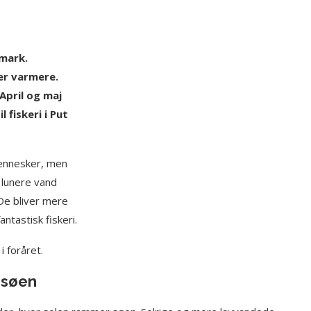
nmark.
er varmere.
April og maj
 fiskeri i Put
mennesker, men
 lunere vand
. De bliver mere
ntastisk fiskeri.
i foråret.
e søen