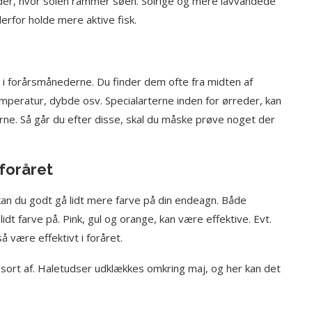
teder, hvor solen rammer søen. Solrige og mere lavvandede
erfor holde mere aktive fisk.
n i forårsmånederne. Du finder dem ofte fra midten af
emperatur, dybde osv. Specialarterne inden for ørreder, kan
ne. Så går du efter disse, skal du måske prøve noget der
foråret
kan du godt gå lidt mere farve på din endeagn. Både
dt farve på. Pink, gul og orange, kan være effektive. Evt.
 være effektivt i foråret.
 sort af. Haletudser udklækkes omkring maj, og her kan det