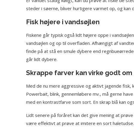
Er vandet stadig køligt, kan du prøve at fiske de s
steder i søerne, bliver hurtigere varmet op, og kan d
Fisk højere i vandsøjlen
Fiskene går typisk også lidt højere oppe i vandsøjle
vandsøjlen og op til overfladen. Afhængigt af vandt
finde på at stå en smule dybere end regnbueørreder
går lidt dybere.
Skrappe farver kan virke godt om 
Med de nu mere aggressive og aktivt jagende fisk, 
Powerbait, blink, gennemløbere mv., må gerne have li
med en kontrastfarve som sort. En skrap blå kan også
Lidt senere på foråret kan det give mening at prøve
være effektivt at prøve at imitere en sort haletudse.