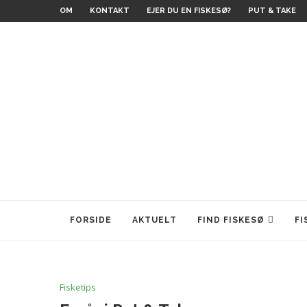
OM
KONTAKT
EJER DU EN FISKESØ?
PUT & TAKE
FORSIDE
AKTUELT
FIND FISKESØ
FI
Fisketips