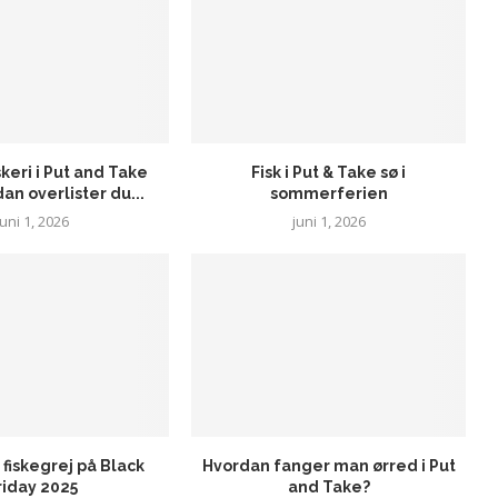
eri i Put and Take
Fisk i Put & Take sø i
an overlister du...
sommerferien
juni 1, 2026
juni 1, 2026
t fiskegrej på Black
Hvordan fanger man ørred i Put
riday 2025
and Take?