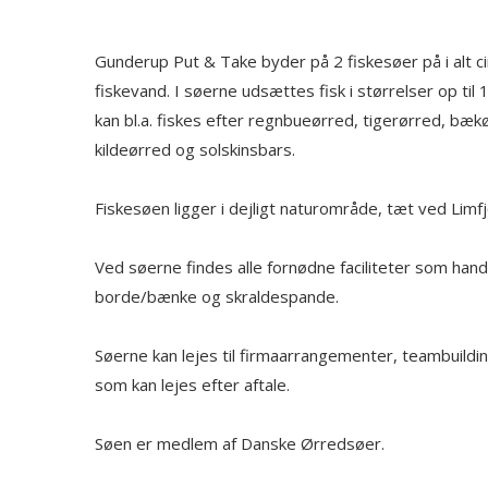
Gunderup Put & Take byder på 2 fiskesøer på i alt c
fiskevand. I søerne udsættes fisk i størrelser op til 
kan bl.a. fiskes efter regnbueørred, tigerørred, bæk
kildeørred og solskinsbars.
Fiskesøen ligger i dejligt naturområde, tæt ved Limf
Ved søerne findes alle fornødne faciliteter som handi
borde/bænke og skraldespande.
Søerne kan lejes til firmaarrangementer, teambuildi
som kan lejes efter aftale.
Søen er medlem af Danske Ørredsøer.