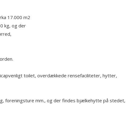
irka 17.000 m2
10 kg, og der
ørred,
jorden.
capvenligt toilet, overdækkede rensefaciliteter, hytter,
ng, foreningsture mm., og der findes bjælkehytte på stedet,