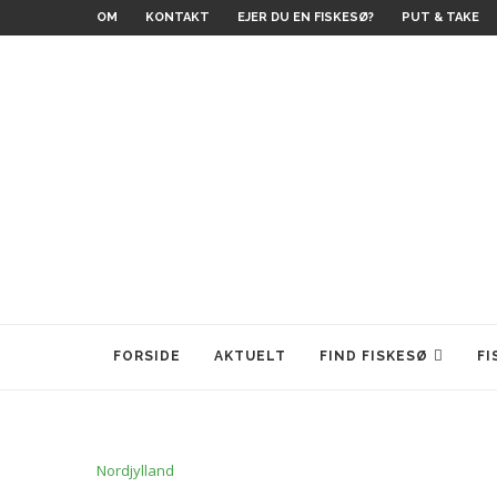
OM
KONTAKT
EJER DU EN FISKESØ?
PUT & TAKE
FORSIDE
AKTUELT
FIND FISKESØ
FI
Nordjylland