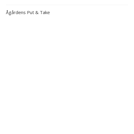
Ågårdens Put & Take