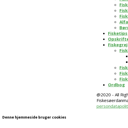
Fis
Fis
Fis
Alf
Bør
Fisketips
Opskrift
Fiskegrej
Fis
Fis
Fis
Fis
Ordbog
@2020 - All Rig
Fiskesøerdanma
persondatapolit
Denne hjemmeside bruger cookies