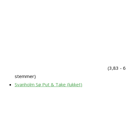
(3,83 - 6
stemmer)
Svanholm Sø Put & Take (lukket)