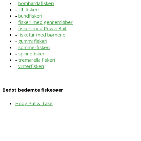
-
bombardafiskeri
-
UL fiskeri
-
bundfiskeri
-
fiskeri med gennemløber
-
fiskeri med PowerBait
-
fisketur med børnene
-
gummi fiskeri
-
sommerfiskeri
-
spinnefiskeri
-
tremarella fiskeri
-
vinterfiskeri
Bedst bedømte fiskesøer
Hoby Put & Take