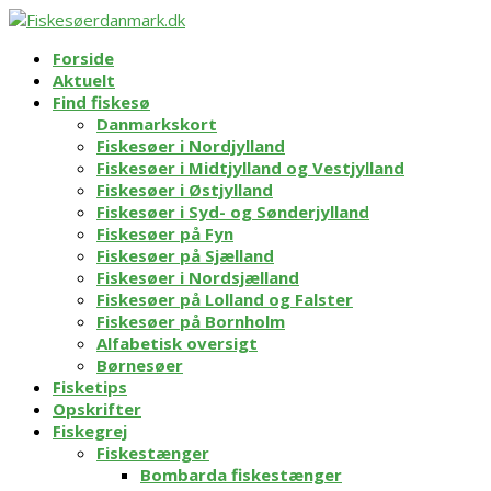
Forside
Aktuelt
Find fiskesø
Danmarkskort
Fiskesøer i Nordjylland
Fiskesøer i Midtjylland og Vestjylland
Fiskesøer i Østjylland
Fiskesøer i Syd- og Sønderjylland
Fiskesøer på Fyn
Fiskesøer på Sjælland
Fiskesøer i Nordsjælland
Fiskesøer på Lolland og Falster
Fiskesøer på Bornholm
Alfabetisk oversigt
Børnesøer
Fisketips
Opskrifter
Fiskegrej
Fiskestænger
Bombarda fiskestænger