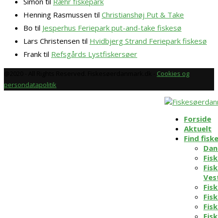
Simon
til
Ræhr fiskepark
Henning Rasmussen
til
Christianshøj Put & Take
Bo
til
Jesperhus Feriepark put-and-take fiskesø
Lars Christensen
til
Hvidbjerg Strand Feriepark fiskesø
Frank
til
Refsgårds Lystfiskersøer
@2020 - All Rights Reserved. Fiskesøerdanmark.dk -
Cookies og
persondatapolitik
Forside
Aktuelt
Find fisk
Dan
Fisk
Fisk
Ves
Fisk
Fis
Fis
Fis