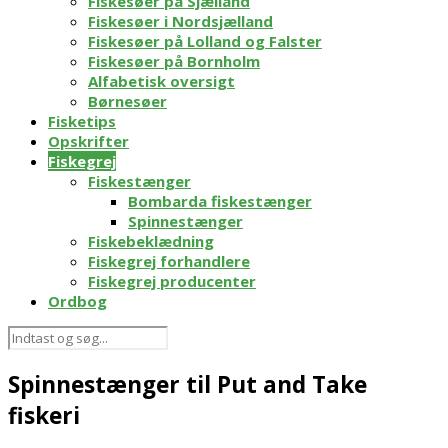
Fiskesøer på Sjælland
Fiskesøer i Nordsjælland
Fiskesøer på Lolland og Falster
Fiskesøer på Bornholm
Alfabetisk oversigt
Børnesøer
Fisketips
Opskrifter
Fiskegrej
Fiskestænger
Bombarda fiskestænger
Spinnestænger
Fiskebeklædning
Fiskegrej forhandlere
Fiskegrej producenter
Ordbog
Spinnestænger til Put and Take
fiskeri