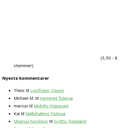
(3,50 - 8
stemmer)
Nyeste kommentarer
Theis
til
Lystfisker Oasen
Michael M.
til
Hemmet fiskesø
marcus
til
Midtthy Fiskepark
Kai
til
Møllehallens Fiskesø
Magnus havshoej
til
Sydthy Fiskeland