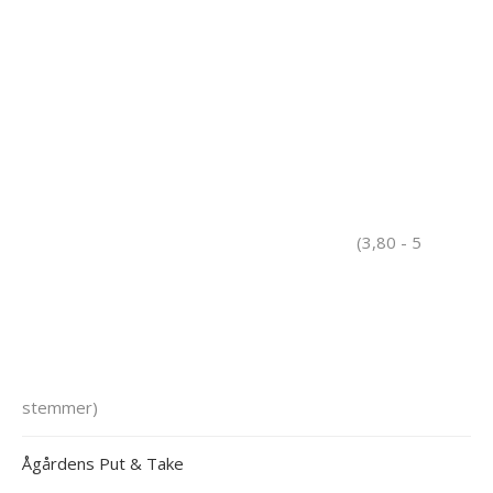
(3,80 - 5
stemmer)
Ågårdens Put & Take