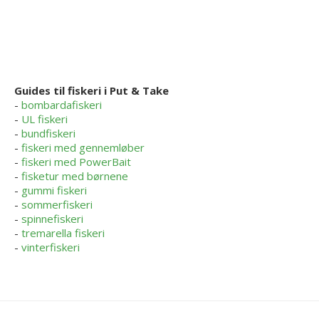
Guides til fiskeri i Put & Take
-
bombardafiskeri
-
UL fiskeri
-
bundfiskeri
-
fiskeri med gennemløber
-
fiskeri med PowerBait
-
fisketur med børnene
-
gummi fiskeri
-
sommerfiskeri
-
spinnefiskeri
-
tremarella fiskeri
-
vinterfiskeri