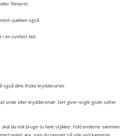
ller fileteret.
t med i pakken også.
 i en ovnfast fad.
på også dine friske krydderurter.
en klat smør eller kryddersmør. Det giver nogle gode safter
d, skal du nok bruge to hele stykker. Fold enderne sammen
n med pisket æg, som du pensler på ude ved kanterne.