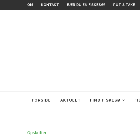
OM
KONTAKT
EJER DU EN FISKESØ?
PUT & TAKE
FORSIDE
AKTUELT
FIND FISKESØ
FI
Opskrifter