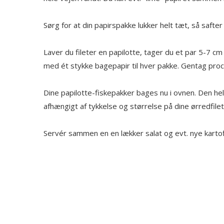
Sørg for at din papirspakke lukker helt tæt, så safter
Laver du fileter en papilotte, tager du et par 5-7 c
med ét stykke bagepapir til hver pakke. Gentag proced
Dine papilotte-fiskepakker bages nu i ovnen. Den hele
afhængigt af tykkelse og størrelse på dine ørredfilet
Servér sammen en en lækker salat og evt. nye kartof