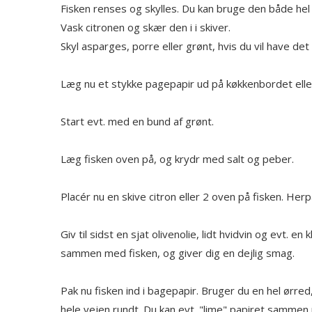
Fisken renses og skylles. Du kan bruge den både hel e
Vask citronen og skær den i i skiver.
Skyl asparges, porre eller grønt, hvis du vil have de
Læg nu et stykke pagepapir ud på køkkenbordet eller
Start evt. med en bund af grønt.
Læg fisken oven på, og krydr med salt og peber.
Placér nu en skive citron eller 2 oven på fisken. Her
Giv til sidst en sjat olivenolie, lidt hvidvin og evt. 
sammen med fisken, og giver dig en dejlig smag.
Pak nu fisken ind i bagepapir. Bruger du en hel ørre
hele vejen rundt. Du kan evt. "lime" papiret samme