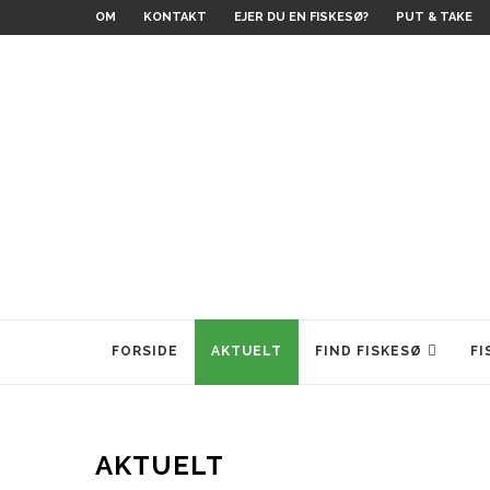
OM
KONTAKT
EJER DU EN FISKESØ?
PUT & TAKE
FORSIDE
AKTUELT
FIND FISKESØ
FI
AKTUELT