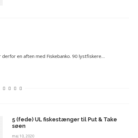
r derfor en aften med Fiskebanko. 90 lystfiskere…
5 (fede) UL fiskestænger til Put & Take
søen
maj 10, 2020