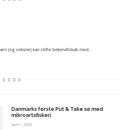
 børn (og voksne) kan stifte bekendtskab med…
Danmarks første Put & Take sø med
mikroartsfiskeri
april 1, 2020