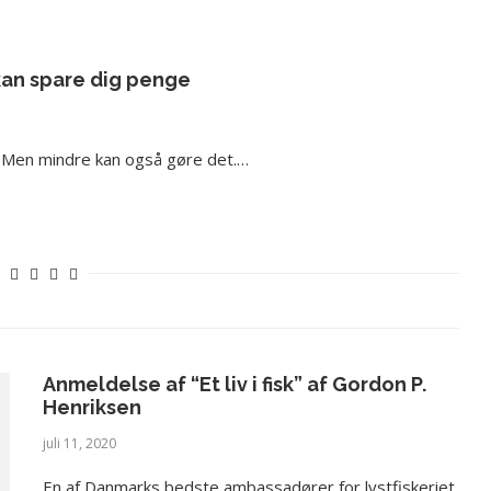
kan spare dig penge
e. Men mindre kan også gøre det.…
Anmeldelse af “Et liv i fisk” af Gordon P.
Henriksen
juli 11, 2020
En af Danmarks bedste ambassadører for lystfiskeriet,