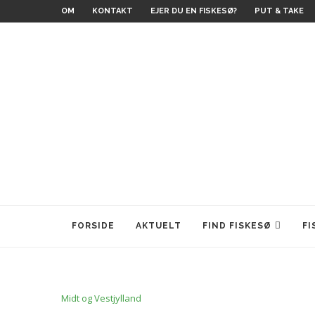
OM
KONTAKT
EJER DU EN FISKESØ?
PUT & TAKE
FORSIDE
AKTUELT
FIND FISKESØ
FI
Midt og Vestjylland