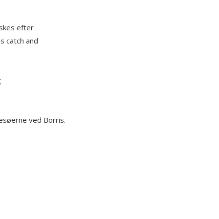
iskes efter
es catch and
g
kesøerne ved Borris.