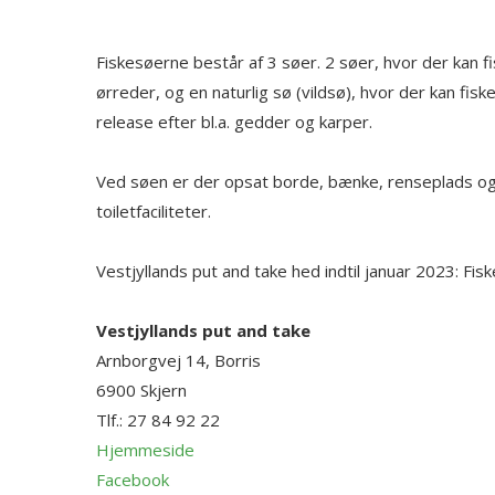
Fiskesøerne består af 3 søer. 2 søer, hvor der kan f
ørreder, og en naturlig sø (vildsø), hvor der kan fisk
release efter bl.a. gedder og karper.
Ved søen er der opsat borde, bænke, renseplads o
toiletfaciliteter.
Vestjyllands put and take hed indtil januar 2023: Fis
Vestjyllands put and take
Arnborgvej 14, Borris
6900
Skjern
Tlf.:
27 84 92 22
Hjemmeside
Facebook