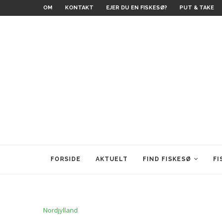
OM
KONTAKT
EJER DU EN FISKESØ?
PUT & TAKE
FORSIDE
AKTUELT
FIND FISKESØ
FI
Nordjylland