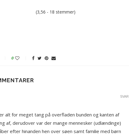
(3,56 - 18 stemmer)
0
MMENTARER
SVAR
der alt for meget tang på overfladen bunden og kanten af
tang af, derudover var der mange mennesker (udlændinge)
råber efter hinanden hen over søen samt familie med børn