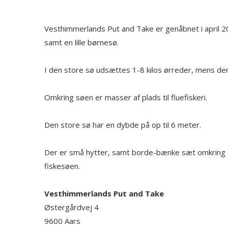
Vesthimmerlands Put and Take er genåbnet i april 20
samt en lille børnesø.
I den store sø udsættes 1-8 kilos ørreder, mens der
Omkring søen er masser af plads til fluefiskeri.
Den store sø har en dybde på op til 6 meter.
Der er små hytter, samt borde-bænke sæt omkring s
fiskesøen.
Vesthimmerlands Put and Take
Østergårdvej 4
9600
Aars