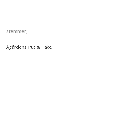
stemmer)
Ågårdens Put & Take