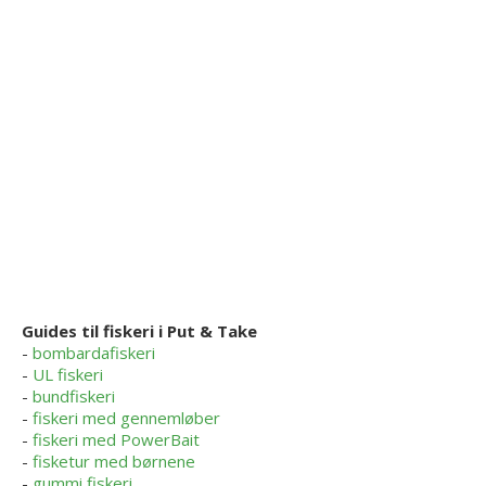
Guides til fiskeri i Put & Take
-
bombardafiskeri
-
UL fiskeri
-
bundfiskeri
-
fiskeri med gennemløber
-
fiskeri med PowerBait
-
fisketur med børnene
-
gummi fiskeri