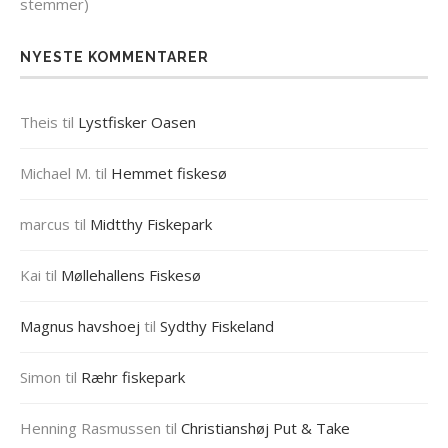
stemmer)
NYESTE KOMMENTARER
Theis
til
Lystfisker Oasen
Michael M.
til
Hemmet fiskesø
marcus
til
Midtthy Fiskepark
Kai
til
Møllehallens Fiskesø
Magnus havshoej
til
Sydthy Fiskeland
Simon
til
Ræhr fiskepark
Henning Rasmussen
til
Christianshøj Put & Take