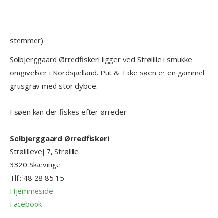
stemmer)
Solbjerggaard Ørredfiskeri ligger ved Strølille i smukke
omgivelser i Nordsjælland. Put & Take søen er en gammel
grusgrav med stor dybde.
I søen kan der fiskes efter ørreder.
Solbjerggaard Ørredfiskeri
Strølillevej 7, Strølille
3320
Skævinge
Tlf.:
48 28 85 15
Hjemmeside
Facebook