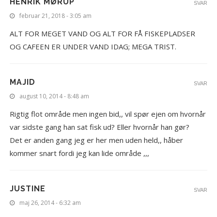
HENRIK MØRUP
SVAR
februar 21, 2018 - 3:05 am
ALT FOR MEGET VAND OG ALT FOR FÅ FISKEPLADSER
OG CAFEEN ER UNDER VAND IDAG; MEGA TRIST.
MAJID
SVAR
august 10, 2014 - 8:48 am
Rigtig flot område men ingen bid,, vil spør ejen om hvornår
var sidste gang han sat fisk ud? Eller hvornår han gør?
Det er anden gang jeg er her men uden held,, håber
kommer snart fordi jeg kan lide område ,,,
JUSTINE
SVAR
maj 26, 2014 - 6:32 am