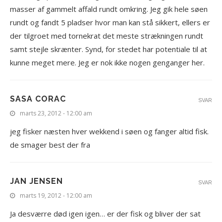
masser af gammelt affald rundt omkring. Jeg gik hele søen
rundt og fandt 5 pladser hvor man kan stå sikkert, ellers er
der tilgroet med tornekrat det meste strækningen rundt
samt stejle skrænter. Synd, for stedet har potentiale til at
kunne meget mere. Jeg er nok ikke nogen genganger her.
SASA CORAC
SVAR
marts 23, 2012 - 12:00 am
jeg fisker næsten hver wekkend i søen og fanger altid fisk.
de smager best der fra
JAN JENSEN
SVAR
marts 19, 2012 - 12:00 am
Ja desværre død igen igen… er der fisk og bliver der sat