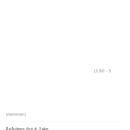
(3,80 - 5
stemmer)
Ågårdens Put & Take