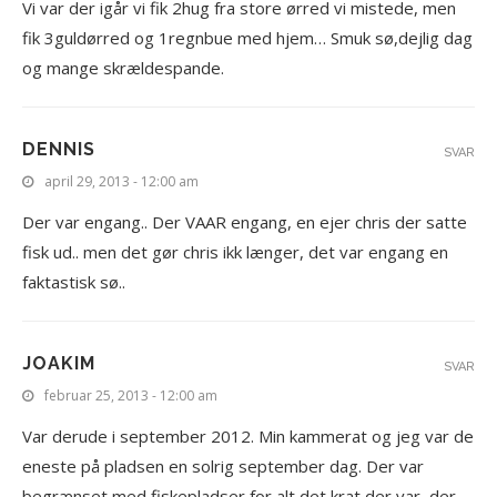
Vi var der igår vi fik 2hug fra store ørred vi mistede, men
fik 3guldørred og 1regnbue med hjem… Smuk sø,dejlig dag
og mange skrældespande.
DENNIS
SVAR
april 29, 2013 - 12:00 am
Der var engang.. Der VAAR engang, en ejer chris der satte
fisk ud.. men det gør chris ikk længer, det var engang en
faktastisk sø..
JOAKIM
SVAR
februar 25, 2013 - 12:00 am
Var derude i september 2012. Min kammerat og jeg var de
eneste på pladsen en solrig september dag. Der var
begrænset med fiskepladser for alt det krat der var, der