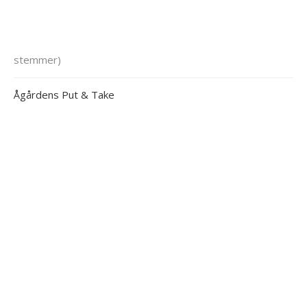
stemmer)
Ågårdens Put & Take