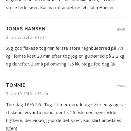
store fede søer. Kan varmt anbefales vh. John Hansen
JONAS HANSEN
SVAR
juni 23, 2016 - 9:16 am
Syg god fiskesø tog min første store regnbueørred på 7,1
kg i femte kast 20 min efter tog jeg en guldørred på 2,2 kg
og derefter 2 små på omkring 1,5 kk. Mega fed dag 🙂
TONNIE
SVAR
juni 19, 2016 - 4:57 pm
Torsdag 16/6-16.. Tog 4 timer derude og sikke en gang liv
i fiskene. Vi var to mand, der fik 16 fisk med hjem. Vilde
figthere, der virkelig gjorde det sjovt. Kan klart anbefales.
(igen)