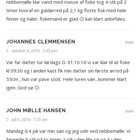
nebbemølle klar vand med masse af fiske tog 4 stk på 2
timer hvoraf en guldørred på 2,1 kg flotte fisk med hele
finner og haler. fiskemand er glad 🙂 kan klart anbefales.
JOHANNES CLEMMENSEN
SVAR
oktober 6, 2016 - 2:42 pm
Var far datter tur lørdags D. 01.10.16 vi var klar til at fiske
kl 09:30 og i anden kast fik min datter sin første ørred på
55cm , hun var pave stolt. Hele turen vær, kommer klart
igen. God sø 🙂
JOHN MØLLE HANSEN
SVAR
juli 5, 2016 - 7:25 am
Mandag d.4 juli var min søn og jeg ude ved nebbemølle. Vi
fangede 5 stk på to timer 2 stk i den lille sø og 3 i den