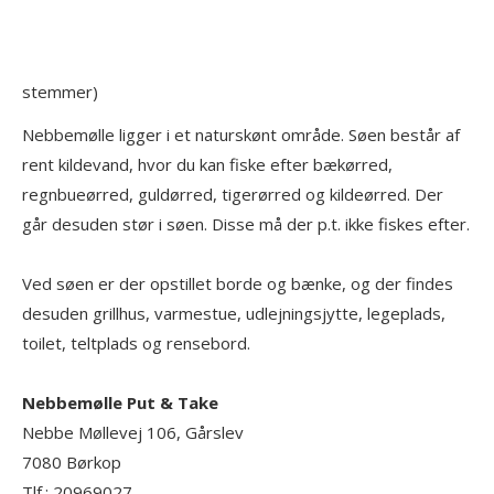
stemmer)
Nebbemølle ligger i et naturskønt område. Søen består af
rent kildevand, hvor du kan fiske efter bækørred,
regnbueørred, guldørred, tigerørred og kildeørred. Der
går desuden stør i søen. Disse må der p.t. ikke fiskes efter.
Ved søen er der opstillet borde og bænke, og der findes
desuden grillhus, varmestue, udlejningsjytte, legeplads,
toilet, teltplads og rensebord.
Nebbemølle Put & Take
Nebbe Møllevej 106, Gårslev
7080
Børkop
Tlf.:
20969027