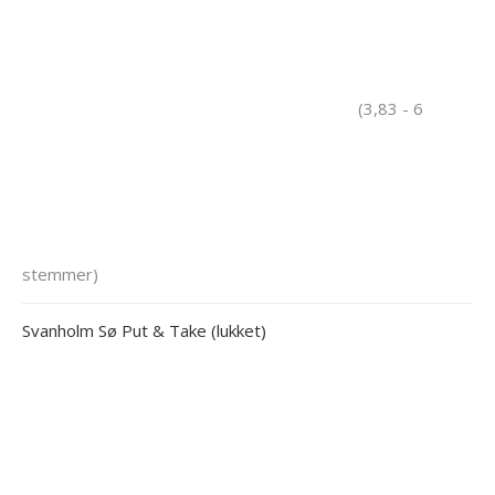
(3,83 - 6
stemmer)
Svanholm Sø Put & Take (lukket)