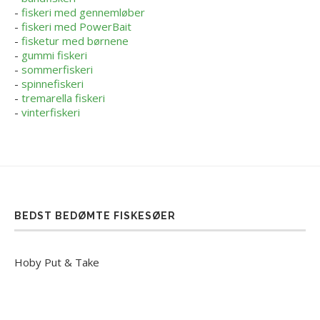
-
fiskeri med gennemløber
-
fiskeri med PowerBait
-
fisketur med børnene
-
gummi fiskeri
-
sommerfiskeri
-
spinnefiskeri
-
tremarella fiskeri
-
vinterfiskeri
BEDST BEDØMTE FISKESØER
Hoby Put & Take