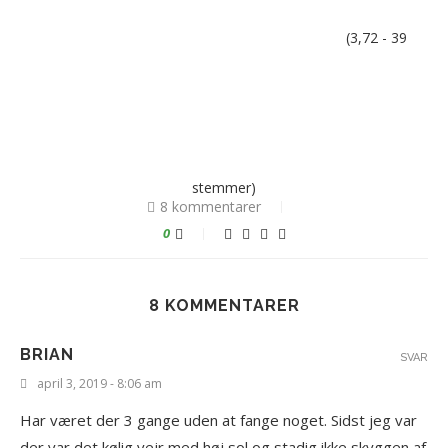
(3,72 - 39
stemmer)
8 kommentarer
0
8 KOMMENTARER
BRIAN
SVAR
april 3, 2019 - 8:06 am
Har været der 3 gange uden at fange noget. Sidst jeg var
der var det kølig vejr med høj sol og stadig ikke skyggen af