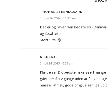
2 KO
THOMAS STEENSGAARD
juni 26, 2016 - 11:37 am
Det er og bliver den bedste sø i Danmark,
og fasaliteter
Stort 5 tal 🙂
NIKOLAJ
juli 24, 2015 - 6:03 am
Klart en af DK bedste fiske søer! mange 
gået der fra 2 gange uden at fange noget,
masser af fisk, gode omgivelser lige ud 