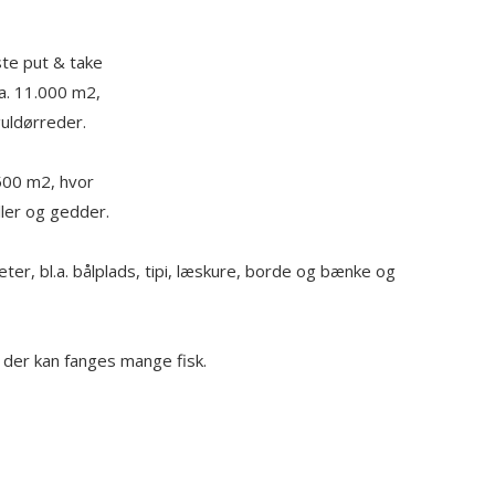
ste put & take
a. 11.000 m2,
guldørreder.
500 m2, hvor
ller og gedder.
eter, bl.a. bålplads, tipi, læskure, borde og bænke og
r der kan fanges mange fisk.