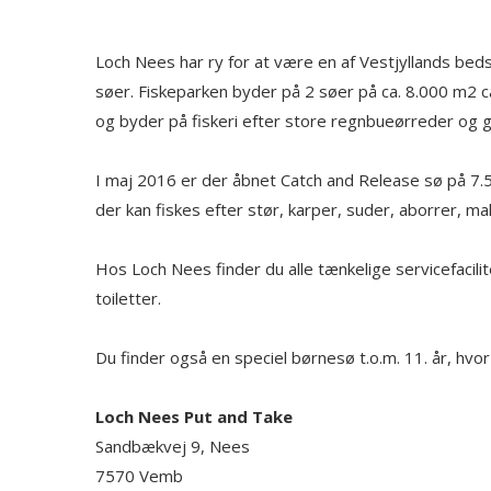
Loch Nees har ry for at være en af Vestjyllands bed
søer. Fiskeparken byder på 2 søer på ca. 8.000 m2 c
og byder på fiskeri efter store regnbueørreder og 
I maj 2016 er der åbnet Catch and Release sø på 7.
der kan fiskes efter stør, karper, suder, aborrer, ma
Hos Loch Nees finder du alle tænkelige servicefacilit
toiletter.
Du finder også en speciel børnesø t.o.m. 11. år, hvo
Loch Nees Put and Take
Sandbækvej 9, Nees
7570
Vemb