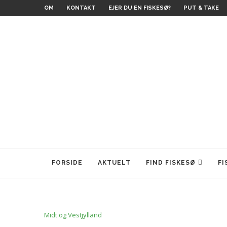
OM
KONTAKT
EJER DU EN FISKESØ?
PUT & TAKE
FORSIDE
AKTUELT
FIND FISKESØ
FI
Midt og Vestjylland