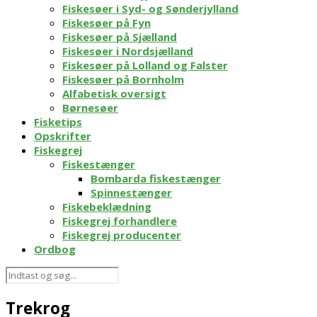
Fiskesøer i Syd- og Sønderjylland
Fiskesøer på Fyn
Fiskesøer på Sjælland
Fiskesøer i Nordsjælland
Fiskesøer på Lolland og Falster
Fiskesøer på Bornholm
Alfabetisk oversigt
Børnesøer
Fisketips
Opskrifter
Fiskegrej
Fiskestænger
Bombarda fiskestænger
Spinnestænger
Fiskebeklædning
Fiskegrej forhandlere
Fiskegrej producenter
Ordbog
Trekrog