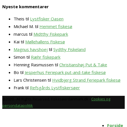
Nyeste kommentarer
Theis
til
Lystfisker Oasen
Michael M.
til
Hemmet fiskesø
marcus
til
Midtthy Fiskepark
Kai
til
Møllehallens Fiskesø
Magnus havshoej
til
Sydthy Fiskeland
Simon
til
Ræhr fiskepark
Henning Rasmussen
til
Christianshøj Put & Take
Bo
til
Jesperhus Feriepark put-and-take fiskesø
Lars Christensen
til
Hvidbjerg Strand Feriepark fiskesø
Frank
til
Refsgårds Lystfiskersøer
@2020 - All Rights Reserved. Fiskesøerdanmark.dk -
Cookies og
persondatapolitik
Forside