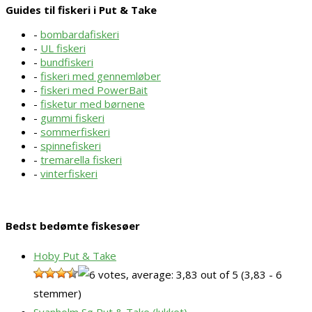
Guides til fiskeri i Put & Take
-
bombardafiskeri
-
UL fiskeri
-
bundfiskeri
-
fiskeri med gennemløber
-
fiskeri med PowerBait
-
fisketur med børnene
-
gummi fiskeri
-
sommerfiskeri
-
spinnefiskeri
-
tremarella fiskeri
-
vinterfiskeri
Bedst bedømte fiskesøer
Hoby Put & Take
(3,83 - 6
stemmer)