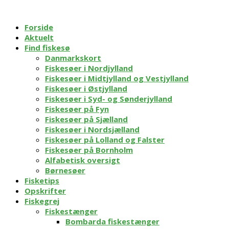
Forside
Aktuelt
Find fiskesø
Danmarkskort
Fiskesøer i Nordjylland
Fiskesøer i Midtjylland og Vestjylland
Fiskesøer i Østjylland
Fiskesøer i Syd- og Sønderjylland
Fiskesøer på Fyn
Fiskesøer på Sjælland
Fiskesøer i Nordsjælland
Fiskesøer på Lolland og Falster
Fiskesøer på Bornholm
Alfabetisk oversigt
Børnesøer
Fisketips
Opskrifter
Fiskegrej
Fiskestænger
Bombarda fiskestænger