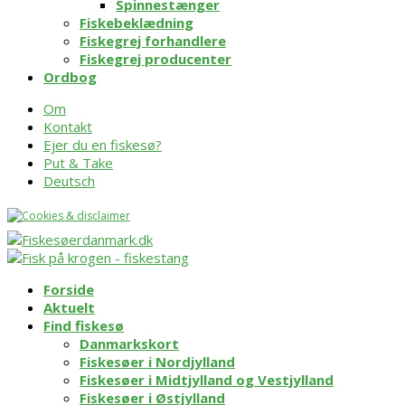
Spinnestænger
Fiskebeklædning
Fiskegrej forhandlere
Fiskegrej producenter
Ordbog
Om
Kontakt
Ejer du en fiskesø?
Put & Take
Deutsch
Forside
Aktuelt
Find fiskesø
Danmarkskort
Fiskesøer i Nordjylland
Fiskesøer i Midtjylland og Vestjylland
Fiskesøer i Østjylland