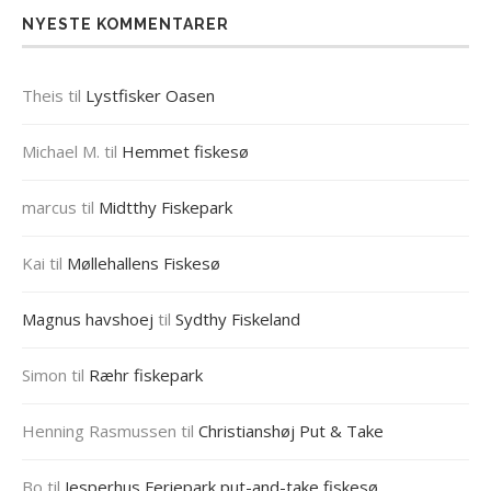
NYESTE KOMMENTARER
Theis
til
Lystfisker Oasen
Michael M.
til
Hemmet fiskesø
marcus
til
Midtthy Fiskepark
Kai
til
Møllehallens Fiskesø
Magnus havshoej
til
Sydthy Fiskeland
Simon
til
Ræhr fiskepark
Henning Rasmussen
til
Christianshøj Put & Take
Bo
til
Jesperhus Feriepark put-and-take fiskesø