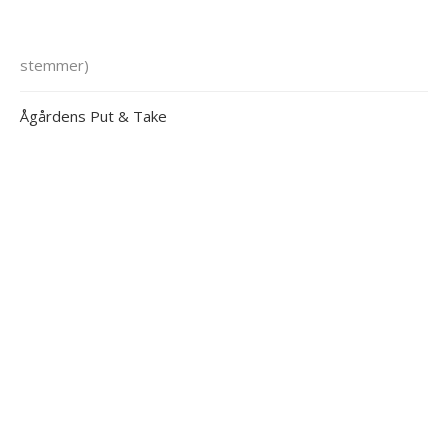
stemmer)
Ågårdens Put & Take