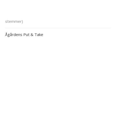
stemmer)
Ågårdens Put & Take