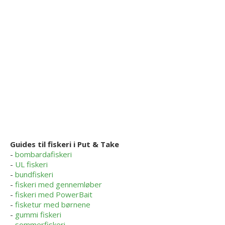
Guides til fiskeri i Put & Take
-
bombardafiskeri
-
UL fiskeri
-
bundfiskeri
-
fiskeri med gennemløber
-
fiskeri med PowerBait
-
fisketur med børnene
-
gummi fiskeri
-
sommerfiskeri