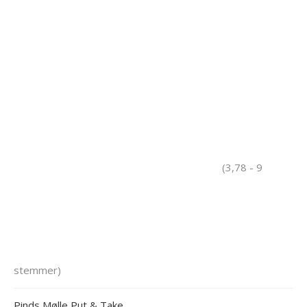
(3,78 - 9
stemmer)
Pinds Mølle Put & Take