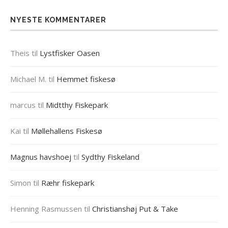
NYESTE KOMMENTARER
Theis
til
Lystfisker Oasen
Michael M.
til
Hemmet fiskesø
marcus
til
Midtthy Fiskepark
Kai
til
Møllehallens Fiskesø
Magnus havshoej
til
Sydthy Fiskeland
Simon
til
Ræhr fiskepark
Henning Rasmussen
til
Christianshøj Put & Take