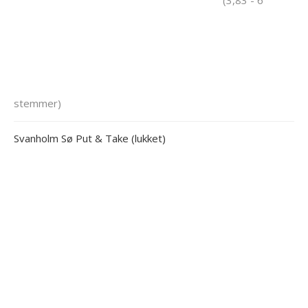
(3,83 - 6
stemmer)
Svanholm Sø Put & Take (lukket)