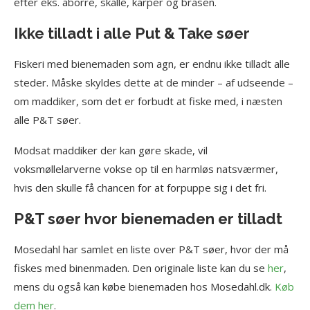
efter eks. aborre, skalle, karper og brasen.
Ikke tilladt i alle Put & Take søer
Fiskeri med bienemaden som agn, er endnu ikke tilladt alle
steder. Måske skyldes dette at de minder – af udseende –
om maddiker, som det er forbudt at fiske med, i næsten
alle P&T søer.
Modsat maddiker der kan gøre skade, vil
voksmøllelarverne vokse op til en harmløs natsværmer,
hvis den skulle få chancen for at forpuppe sig i det fri.
P&T søer hvor bienemaden er tilladt
Mosedahl har samlet en liste over P&T søer, hvor der må
fiskes med binenmaden. Den originale liste kan du se
her
,
mens du også kan købe bienemaden hos Mosedahl.dk.
Køb
dem her
.