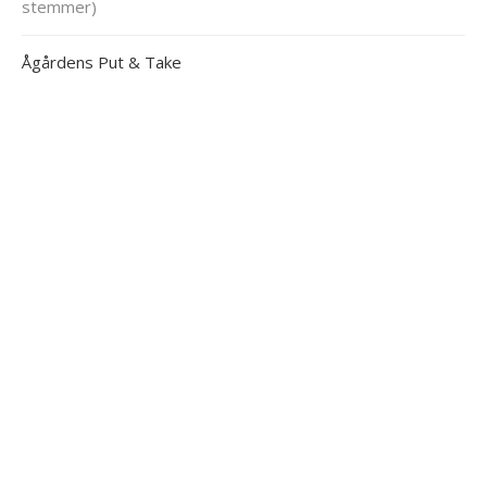
stemmer)
Ågårdens Put & Take