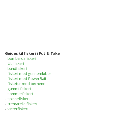
Guides til fiskeri i Put & Take
-
bombardafiskeri
-
UL fiskeri
-
bundfiskeri
-
fiskeri med gennemløber
-
fiskeri med PowerBait
-
fisketur med børnene
-
gummi fiskeri
-
sommerfiskeri
-
spinnefiskeri
-
tremarella fiskeri
-
vinterfiskeri